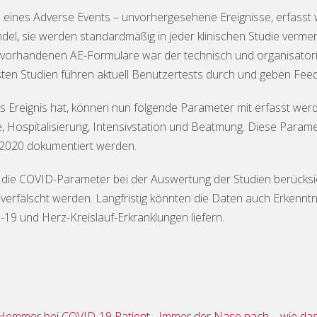
eines Adverse Events – unvorhergesehene Ereignisse, erfasst 
ndel, sie werden standardmäßig in jeder klinischen Studie vermer
s vorhandenen AE-Formulare war der technisch und organisator
ten Studien führen aktuell Benutzertests durch und geben Fee
s Ereignis hat, können nun folgende Parameter mit erfasst werde
, Hospitalisierung, Intensivstation und Beatmung. Diese Parame
r2020 dokumentiert werden.
l, die COVID-Parameter bei der Auswertung der Studien berücks
verfälscht werden. Langfristig könnten die Daten auch Erkennt
 und Herz-Kreislauf-Erkranklungen liefern.
Klinische Studie: ACE-Hemmer bei COVID-19 Patienten ersetzen?