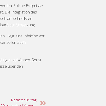
werden. Solche Ereignisse
kt. Die Integration des
isch am schnellsten
dback zur Umsetzung.
n: Liegt eine Infektion vor
ter sollen auch
ichtigen zu können. Sonst
nisse über den
Nächster Beitrag
Immer der Nase nach – wie das Virus in den Körper gelangt